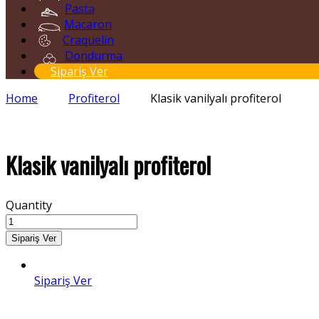
Pasta
Macaron
Craquelin
Dondurma
Sipariş Ver
Home
Profiterol
Klasik vanilyalı profiterol
Klasik vanilyalı profiterol
Quantity
Sipariş Ver
Sipariş Ver